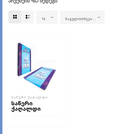
ᲐᲩᲕᲔᲜᲔᲑᲡ %D ᲨᲔᲓᲔᲒᲡ
16
ᲜᲐᲒᲣᲚᲘᲡᲮᲛᲔᲕᲘ ᲓᲐᲮᲐᲠᲘᲡᲮᲔᲑᲐ
ᲡᲐᲬᲔᲠᲘ ᲥᲐᲦᲐᲚᲓᲘ
საწერი
ქაღალდი
ᲕᲠᲪᲚᲐᲓ