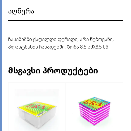
აღწერა
ჩასანიშნი ქაღალდი ფერადი, არა წებოვანი,
პლასტმასის ჩასადებში, ზომა 8,5 სმX8.5 სმ
ᲛᲡᲒᲐᲕᲡᲘ ᲞᲠᲝᲓᲣᲥᲢᲔᲑᲘ